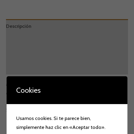
Descripción
Información adicional
Marca
Valoraciones (0)
Manoletina en piel acolchada,se puede pretar el lazo y
Cookies
queda supersegura.
Su horma redondeada la hace juvenil
Usamos cookies. Si te parece bien,
simplemente haz clic en «Aceptar todo».