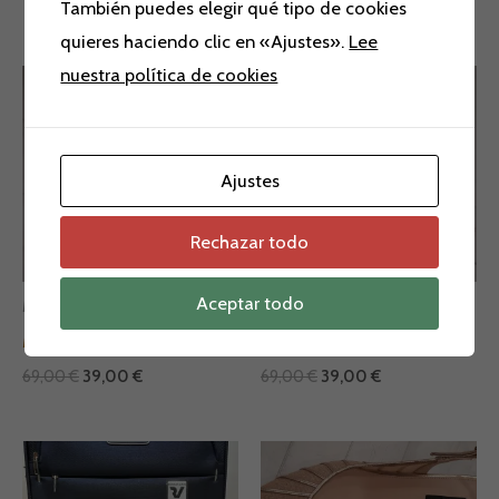
También puedes elegir qué tipo de cookies
Productos relacionados
quieres haciendo clic en «Ajustes».
Lee
nuestra política de cookies
El
El
El
El
precio
precio
precio
precio
¡Oferta!
¡Oferta!
¡Oferta!
¡Oferta!
original
actual
original
actual
era:
es:
era:
es:
69,00 €.
39,00 €.
69,00 €.
39,00 €.
Ajustes
Rechazar todo
Aceptar todo
Manoletina
Manoletina
MANOLETINA
MANOLETINA
69,00
€
39,00
€
69,00
€
39,00
€