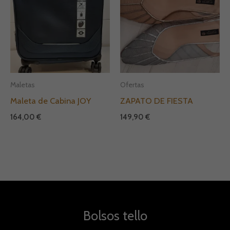
Maletas
Ofertas
Maleta de Cabina JOY
ZAPATO DE FIESTA
164,00
€
149,90
€
Bolsos tello