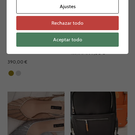
Ajustes
Rechazar todo
Maletas
Ofertas
Aceptar todo
MALETA SAMSONITE
ZAPATO DE FIESTA
CABINA PROXIS
125,00
€
79,00
€
390,00
€