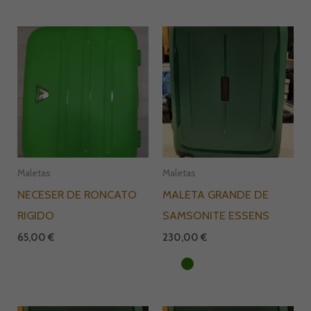
Maletas
Maletas
NECESER DE RONCATO
MALETA GRANDE DE
RIGIDO
SAMSONITE ESSENS
65,00
€
230,00
€