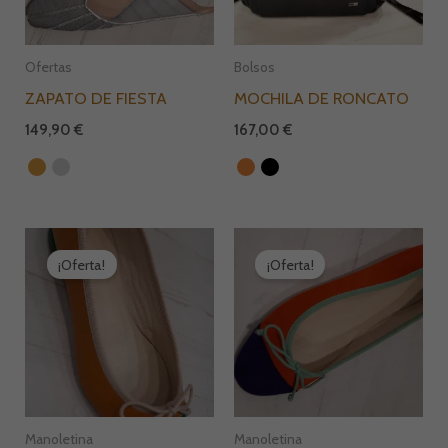
Ofertas
Bolsos
ZAPATO DE FIESTA
MOCHILA DE RONCATO
149,90
€
167,00
€
El
El
El
El
precio
precio
precio
precio
¡Oferta!
¡Oferta!
original
actual
original
actual
era:
es:
era:
es:
69,00 €.
39,00 €.
59,00 €.
39,00 €.
Manoletina
Manoletina