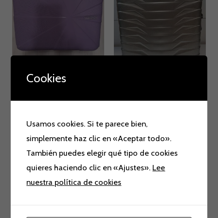
Cookies
Maletas
Maletas
NECESER RIGIDO
MALETA MEDIANA DE
AMERICAN TOURISTER
SAMSONITE PROXIS
80,00
€
420,00
€
Usamos cookies. Si te parece bien,
simplemente haz clic en «Aceptar todo».
También puedes elegir qué tipo de cookies
quieres haciendo clic en «Ajustes».
Lee
El
El
nuestra política de cookies
precio
precio
¡Oferta!
original
actual
era:
es:
125,00 €.
79,00 €.