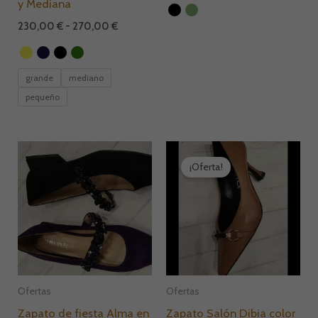
y Mediana
230,00
€
-
270,00
€
grande
mediano
pequeño
El
El
precio
precio
¡Oferta!
original
actual
era:
es:
139,90 €.
110,00 €.
Ofertas
Ofertas
Zapato de fiesta Alma en
Zapato Salón Dibia color