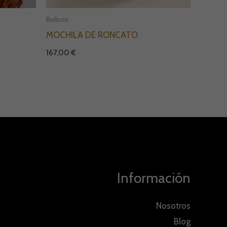
Bolsos
MOCHILA DE RONCATO
167,00
€
Información
Nosotros
Blog