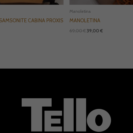
Manoletina
SAMSONITE CABINA PROXIS
MANOLETINA
69,00
€
39,00
€