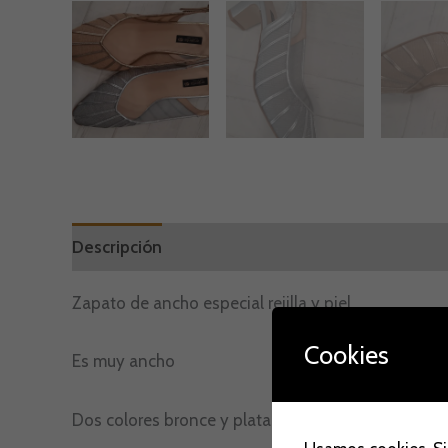
Descripción
Información adicional
Marca
V
Zapato de ancho especial rejilla y piel
Cookies
Es muy ancho
Dos colores bronce y plata