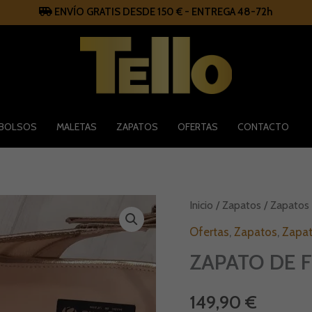
ENVÍO GRATIS DESDE 150 € - ENTREGA 48-72h
BOLSOS
MALETAS
ZAPATOS
OFERTAS
CONTACTO
ZAPATO
Inicio
/
Zapatos
/
Zapatos 
DE
FIESTA
Ofertas
,
Zapatos
,
Zapat
cantidad
ZAPATO DE F
149,90
€