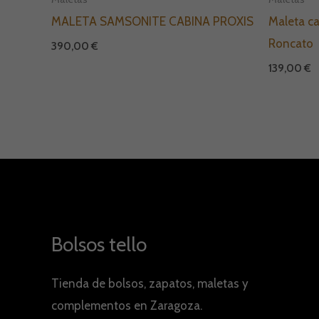
MALETA SAMSONITE CABINA PROXIS
Maleta ca
Roncato
390,00
€
139,00
€
Bolsos tello
Tienda de bolsos, zapatos, maletas y
complementos en Zaragoza.