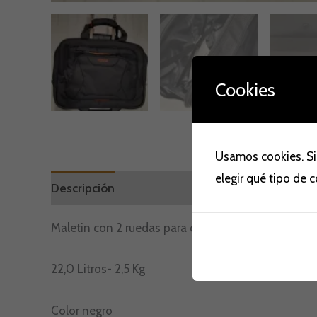
Cookies
Usamos cookies. Si
elegir qué tipo de 
Descripción
Marca
Valoraciones (0)
Maletin con 2 ruedas para ordenador 15,6 »
22,0 Litros- 2,5 Kg
Color negro