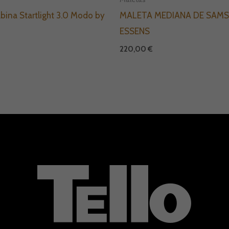
bina Startlight 3.0 Modo by
MALETA MEDIANA DE SAMS
ESSENS
220,00
€