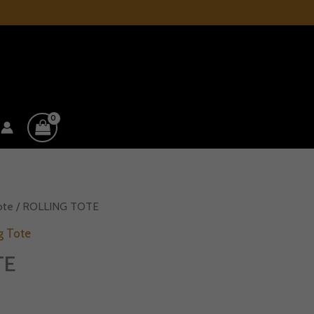
ote
/ ROLLING TOTE
g Tote
TE