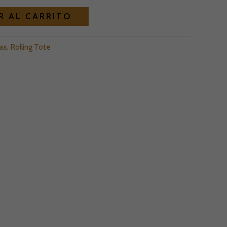
Alternative:
R AL CARRITO
as
,
Rolling Tote