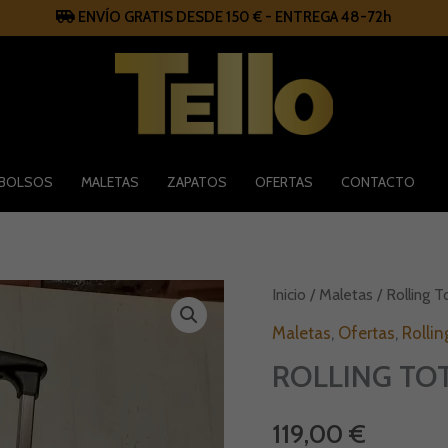
ENVÍO GRATIS DESDE 150 € - ENTREGA 48-72h
BOLSOS
MALETAS
ZAPATOS
OFERTAS
CONTACTO
ROLLING
Inicio
/
Maletas
/
Rolling T
TOTE
cantidad
Maletas
,
Ofertas
,
Rollin
ROLLING TO
119,00
€