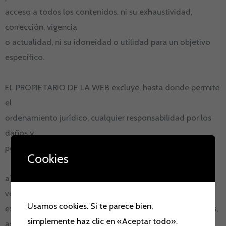
acceso a todos los contenidos, ni su exhaustividad,
corrección, vigencia
o actualidad, ni su idoneidad o utilidad para un objetivo
específico.
EL PROPIETARIO DE LA WEB excluye, hasta donde permite
el
ordenamiento jurídico, cualquier responsabilidad por los
daños y
perjuicios de toda naturaleza derivados de:
Cookies
a) La imposibilidad de acceso al sitio web o la falta de
veracidad,
Usamos cookies. Si te parece bien,
exactitud, exhaustividad y/o actualidad de los contenidos,
simplemente haz clic en «Aceptar todo».
así como la