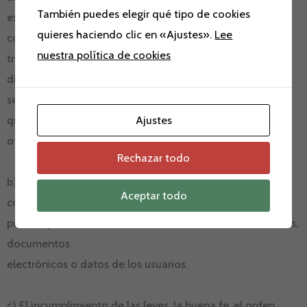
También puedes elegir qué tipo de cookies
existencia de vicios y defectos de toda clase de los
quieres haciendo clic en «Ajustes».
Lee
contenidos
nuestra política de cookies
transmitidos, difundidos, almacenados, puestos a
disposición, a los que
se haya accedido a través del sitio web o de los servicios
que se
Ajustes
ofrecen.
Rechazar todo
b) La presencia de virus o de otros elementos en los
Aceptar todo
contenidos que
puedan producir alteraciones en los sistemas informáticos,
documentos
electrónicos o datos de los usuarios.
c) El incumplimiento de las leyes, la buena fe, el orden