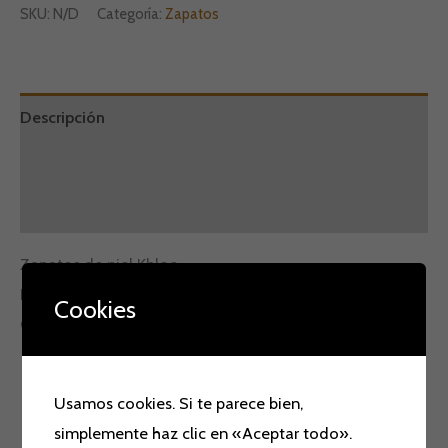
SKU:
N/D
Categoría:
Zapatos
Descripción
Información adicional
Valoraciones (0)
Zapatos de piel Khloe.
Plantilla extraible y con cordones elásticos.
Cookies
Colores: arena y blanco.
Usamos cookies. Si te parece bien,
Productos relacionados
simplemente haz clic en «Aceptar todo».