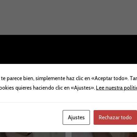
l
El
El
El
recio
precio
precio
precio
ta!
ta!
¡Oferta!
¡Oferta!
 te parece bien, simplemente haz clic en «Aceptar todo». T
riginal
actual
original
actual
ra:
es:
era:
es:
cookies quieres haciendo clic en «Ajustes».
Lee nuestra polít
55,00 €.
79,00 €.
69,00 €.
39,00 €.
Ajustes
Rechazar todo