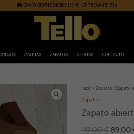
ENVÍO GRATIS DESDE 150 € - ENTREGA 48-72h
BOLSOS
MALETAS
ZAPATOS
OFERTAS
CONTACTO
Zapato
Inicio
/
Zapatos
/ Zapato a
El
abierto
hecho
Zapatos
precio
en
Zapato abier
España
Lodi
origina
cantidad
119,00
€
89,00
era: