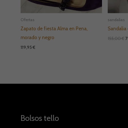
Ofertas
sandalias
Zapato de fiesta Alma en Pena,
Sandalia 
morado y negro
155,00
€
7
119,95
€
Bolsos tello