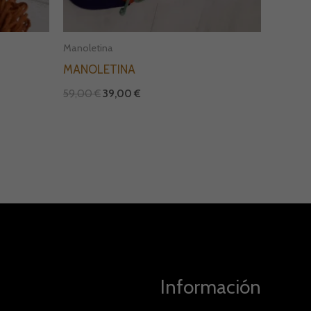
Manoletina
MANOLETINA
59,00
€
39,00
€
Información