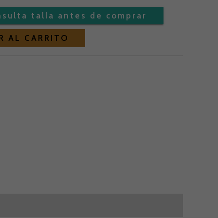
Alternative:
€.
89,00 €.
R AL CARRITO