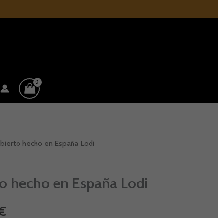
bierto hecho en España Lodi
El
precio
to hecho en España Lodi
l
actual
€
es: