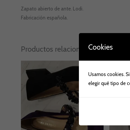
Zapato abierto de ante. Lodi.
Fabricación española.
Cookies
Productos relacionados
E
p
¡Ofer
¡Ofer
Usamos cookies. Si
o
e
elegir qué tipo de 
1