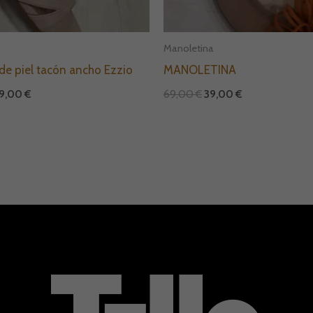
Manoletina
de piel tacón ancho Ezzio
MANOLETINA
9,00
€
69,00
€
39,00
€