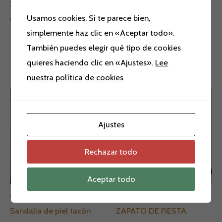
Zapatos de fiesta Oizze Shoes
Usamos cookies. Si te parece bien,
Colores turquesa y morado.
simplemente haz clic en «Aceptar todo».
También puedes elegir qué tipo de cookies
quieres haciendo clic en «Ajustes».
Lee
Productos relacionados
nuestra política de cookies
El
El
El
El
precio
precio
precio
precio
¡Oferta!
¡Oferta!
¡Oferta!
¡Oferta!
original
actual
original
actual
era:
es:
era:
es:
Ajustes
155,00 €.
79,00 €.
125,00 €.
79,00 €.
Rechazar todo
Aceptar todo
sandalias
Ofertas
Sandalia de piel tacón
ZAPATO DE FIESTA