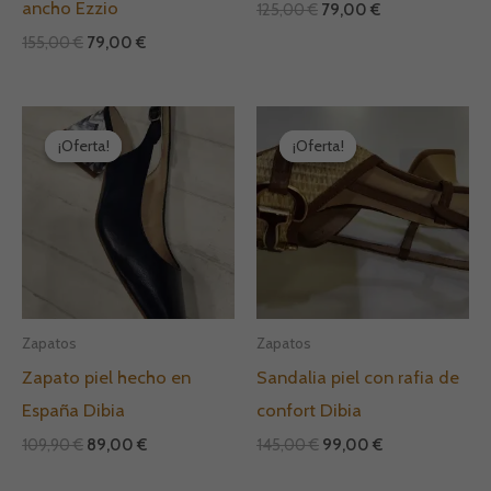
ancho Ezzio
125,00
€
79,00
€
155,00
€
79,00
€
El
El
El
El
precio
precio
precio
precio
¡Oferta!
¡Oferta!
¡Oferta!
¡Oferta!
original
actual
original
actual
era:
es:
era:
es:
109,90 €.
89,00 €.
145,00 €.
99,00 €.
Zapatos
Zapatos
Zapato piel hecho en
Sandalia piel con rafia de
España Dibia
confort Dibia
109,90
€
89,00
€
145,00
€
99,00
€