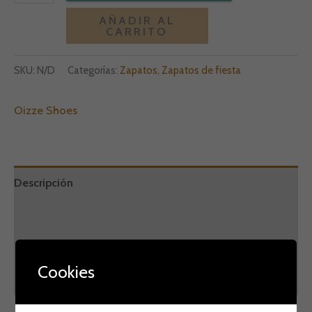
Alternative:
AÑADIR AL
CARRITO
SKU:
N/D
Categorías:
Zapatos
,
Zapatos de fiesta
Oizze Shoes
Descripción
Información adicional
Marca
Cookies
Valoraciones (0)