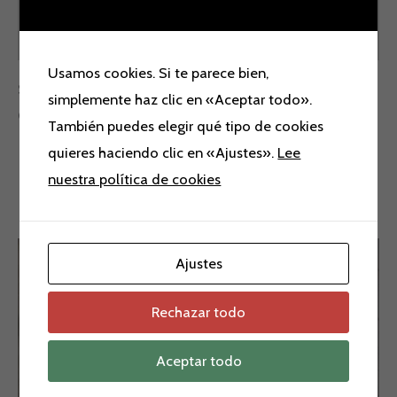
Valoraciones (0)
Usamos cookies. Si te parece bien,
Sandalias Alma en pena.
simplemente haz clic en «Aceptar todo».
Colores: oro y plata.
También puedes elegir qué tipo de cookies
quieres haciendo clic en «Ajustes».
Lee
nuestra política de cookies
Productos relacionados
El
El
El
El
Ajustes
precio
precio
precio
precio
¡Oferta!
¡Oferta!
¡Oferta!
¡Oferta!
original
actual
original
actual
era:
es:
era:
es:
Rechazar todo
129,90 €.
99,00 €.
69,00 €.
39,00 €.
Aceptar todo