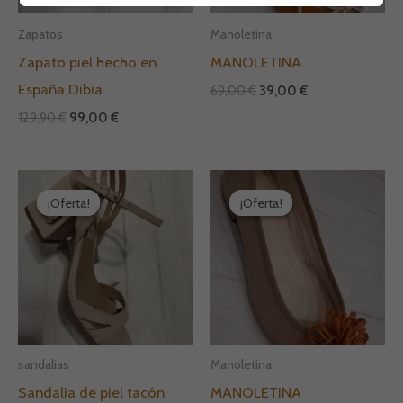
Zapatos
Manoletina
Zapato piel hecho en
MANOLETINA
España Dibia
69,00
€
39,00
€
129,90
€
99,00
€
El
El
El
El
precio
precio
precio
precio
¡Oferta!
¡Oferta!
¡Oferta!
¡Oferta!
original
actual
original
actual
era:
es:
era:
es:
155,00 €.
79,00 €.
69,00 €.
39,00 €.
sandalias
Manoletina
Sandalia de piel tacón
MANOLETINA