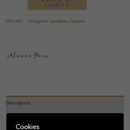
AÑADIR AL
CARRITO
SKU:
N/D
Categorías:
sandalias
,
Zapatos
Descripción
Información adicional
Cookies
Marca