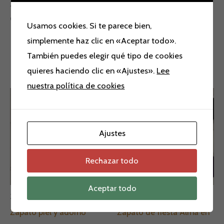
Zapato Sept Store.
Colores: oro y plata.
Usamos cookies. Si te parece bien,
simplemente haz clic en «Aceptar todo».
También puedes elegir qué tipo de cookies
Productos relacionados
quieres haciendo clic en «Ajustes».
Lee
nuestra política de cookies
El
El
precio
precio
¡Oferta!
¡Oferta!
original
actual
era:
es:
139,90 €.
110,00 €.
Ajustes
Rechazar todo
Aceptar todo
Zapatos
Ofertas
Zapato piel y adorno
Zapato de fiesta Alma en