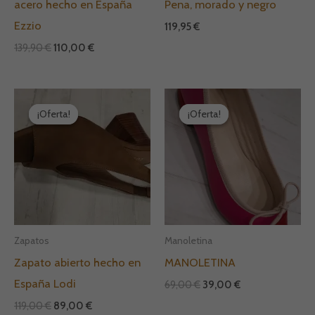
acero hecho en España
Pena, morado y negro
Ezzio
119,95
€
139,90
€
110,00
€
El
El
El
El
precio
precio
precio
precio
¡Oferta!
¡Oferta!
¡Oferta!
¡Oferta!
original
actual
original
actual
era:
es:
era:
es:
119,00 €.
89,00 €.
69,00 €.
39,00 €.
Zapatos
Manoletina
Zapato abierto hecho en
MANOLETINA
España Lodi
69,00
€
39,00
€
119,00
€
89,00
€