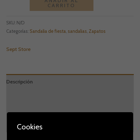
AÑADIR AL
CARRITO
SKU:
N/D
Categorías:
Sandalia de fiesta
,
sandalias
,
Zapatos
Sept Store
Descripción
Información adicional
Marca
Cookies
Valoraciones (0)