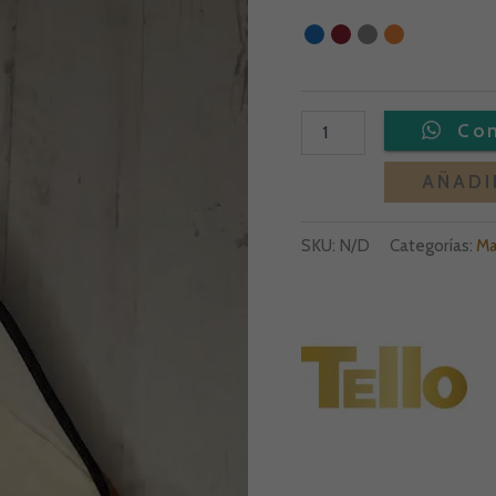
69,00 
AÑADI
SKU:
N/D
Categorías:
Ma