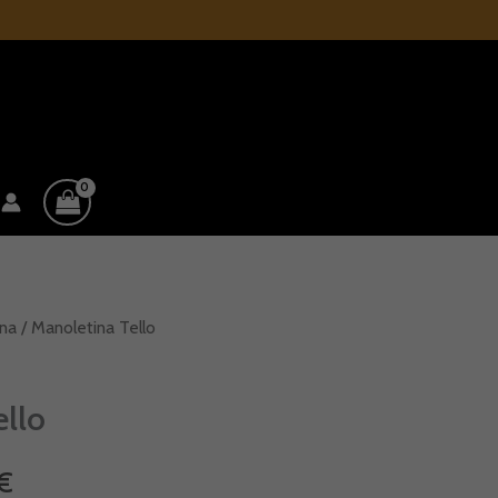
na
/ Manoletina Tello
El
precio
ello
actual
€
es: