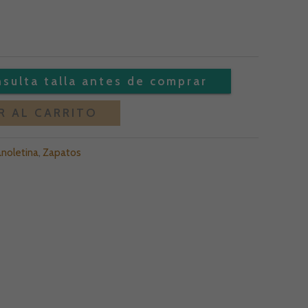
€.
49,00 €.
Alternative:
R AL CARRITO
noletina
,
Zapatos