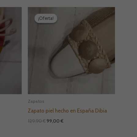
El
El
precio
precio
¡Oferta!
¡Oferta!
original
actual
era:
es:
129,90 €.
99,00 €.
Zapatos
Zapato piel hecho en España Dibia
129,90
€
99,00
€