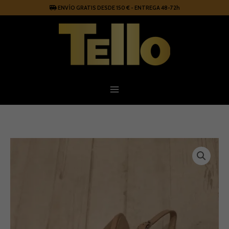
Ir
ENVÍO GRATIS DESDE 150 € - ENTREGA 48-72h
al
contenido
Zapatos
piel
y
rejilla
Dibia
cantidad