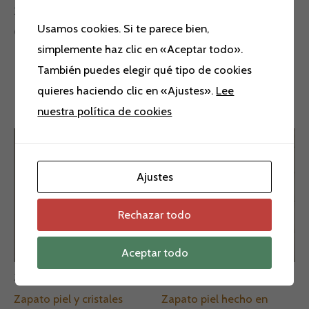
Zapatos de piel y rejilla Dibia.
Usamos cookies. Si te parece bien,
Color nude.
simplemente haz clic en «Aceptar todo».
También puedes elegir qué tipo de cookies
quieres haciendo clic en «Ajustes».
Lee
Productos relacionados
nuestra política de cookies
El
El
El
El
precio
precio
precio
precio
¡Oferta!
¡Oferta!
¡Oferta!
¡Oferta!
original
actual
original
actual
era:
es:
era:
es:
Ajustes
169,90 €.
129,00 €.
149,90 €.
110,00 €.
Rechazar todo
Aceptar todo
Zapatos
Zapatos
Zapato piel y cristales
Zapato piel hecho en