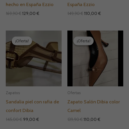
hecho en España Ezzio
España Ezzio
169,90
€
129,00
€
149,90
€
110,00
€
El
El
El
El
precio
precio
precio
precio
¡Oferta!
¡Oferta!
¡Oferta!
¡Oferta!
original
actual
original
actual
era:
es:
era:
es:
145,00 €.
99,00 €.
139,90 €.
110,00 €.
Zapatos
Ofertas
Sandalia piel con rafia de
Zapato Salón Dibia color
confort Dibia
Camel
145,00
€
99,00
€
139,90
€
110,00
€