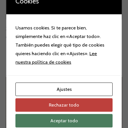
Cookies
Valoraciones (0)
Usamos cookies. Si te parece bien,
Zapatos Lodi.
simplemente haz clic en «Aceptar todo».
Colores: azul, nude y fucsia.
También puedes elegir qué tipo de cookies
quieres haciendo clic en «Ajustes».
Lee
nuestra política de cookies
Productos relacionados
El
El
El
El
precio
precio
precio
precio
¡Oferta!
¡Oferta!
¡Oferta!
¡Oferta!
Ajustes
original
actual
original
actual
era:
es:
era:
es:
189,90 €.
150,00 €.
69,00 €.
39,00 €.
Rechazar todo
Aceptar todo