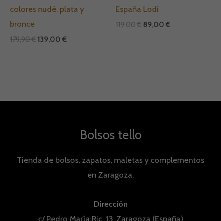
colores nudé, plata y
España Lodi
bronce
119,00
€
89,00
€
179,90
€
139,00
€
Bolsos tello
Tienda de bolsos, zapatos, maletas y complementos
en Zaragoza.
Dirección
c/ Pedro María Ric, 13, Zaragoza (España)