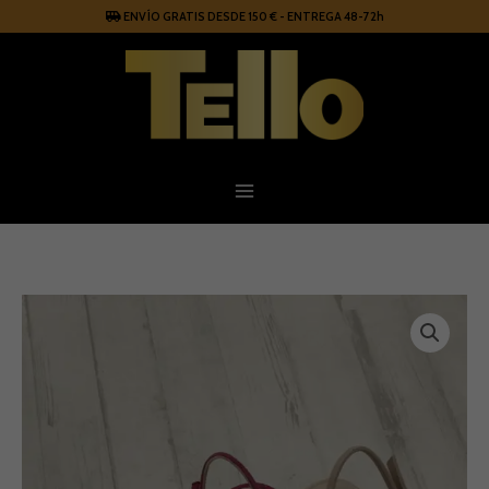
Ir
ENVÍO GRATIS DESDE 150 € - ENTREGA 48-72h
al
contenido
Zapatos
Lodi
cantidad