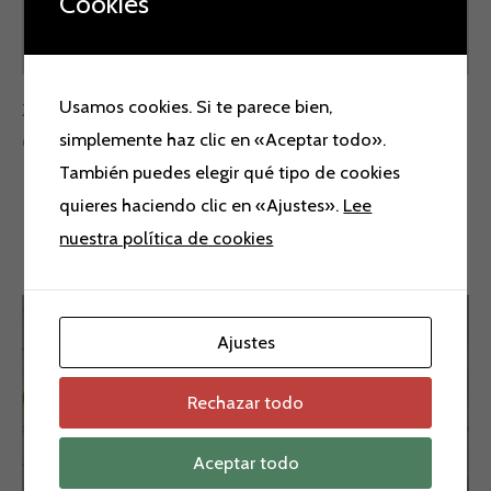
Cookies
Valoraciones (0)
Usamos cookies. Si te parece bien,
Zapatos ante Alma en Pena.
simplemente haz clic en «Aceptar todo».
Colores, morado, beige y negro.
También puedes elegir qué tipo de cookies
quieres haciendo clic en «Ajustes».
Lee
nuestra política de cookies
Productos relacionados
El
El
El
El
precio
precio
precio
precio
¡Oferta!
¡Oferta!
¡Oferta!
¡Oferta!
Ajustes
original
actual
original
actual
era:
es:
era:
es:
179,90 €.
139,00 €.
69,00 €.
39,00 €.
Rechazar todo
Aceptar todo