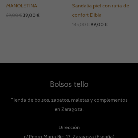
MANOLETINA
Sandalia piel con rafia de
confort Dibia
69,00
€
39,00
€
145,00
€
99,00
€
Bolsos tello
Tienda de bolsos, zapatos, maletas y complementos
en Zaragoza.
Dirección
c/ Pedro María Ric, 13, Zaragoza (España)