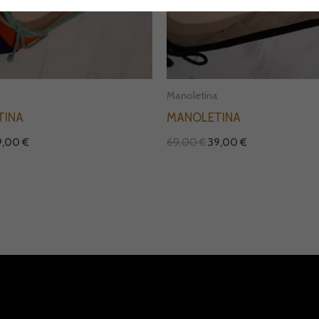
a
Manoletina
TINA
MANOLETINA
9,00
€
69,00
€
39,00
€