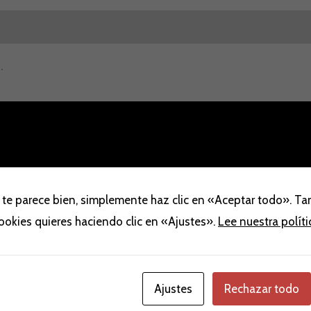
aloraciones (0)
.
El
El
El
 te parece bien, simplemente haz clic en «Aceptar todo». T
ecio
precio
precio
precio
ta!
ta!
¡Oferta!
¡Oferta!
cookies quieres haciendo clic en «Ajustes».
Lee nuestra polít
iginal
actual
original
actual
a:
es:
era:
es:
,00 €.
39,00 €.
69,00 €.
39,00 €.
Ajustes
Rechazar todo