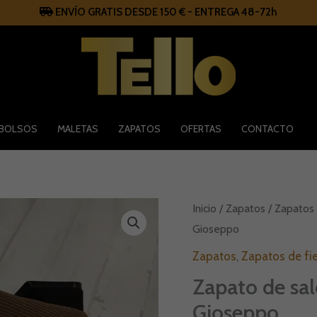
ENVÍO GRATIS DESDE 150 € - ENTREGA 48-72h
BOLSOS
MALETAS
ZAPATOS
OFERTAS
CONTACTO
Zapato
Inicio
/
Zapatos
/
Zapatos 
de
Gioseppo
salón
elástico
Zapatos
,
Zapatos de fi
con
tacón
Zapato de sal
bajo
Gioseppo
Gioseppo