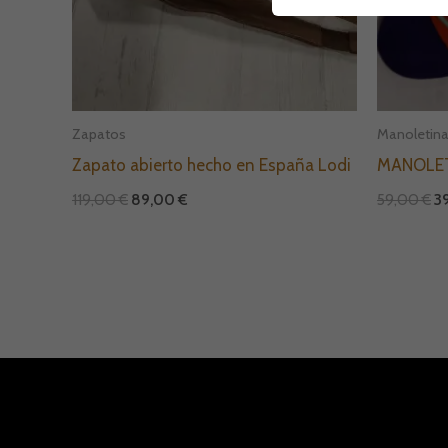
Zapatos
Manoletin
Zapato abierto hecho en España Lodi
MANOLE
119,00
€
89,00
€
59,00
€
3