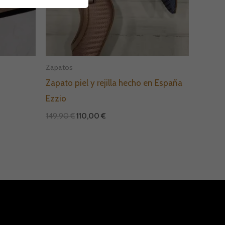
Zapatos
Zapato piel y rejilla hecho en España
Ezzio
149,90
€
110,00
€