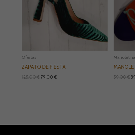
Ofertas
Manoletin
ZAPATO DE FIESTA
MANOLE
125,00
€
79,00
€
59,00
€
3