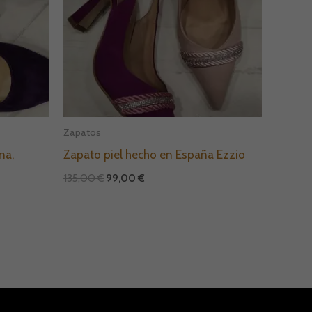
Zapatos
na,
Zapato piel hecho en España Ezzio
135,00
€
99,00
€