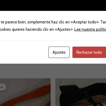
 te parece bien, simplemente haz clic en «Aceptar todo». T
aloraciones (0)
cookies quieres haciendo clic en «Ajustes».
Lee nuestra polít
Ajustes
Rechazar todo
El
ecio
precio
ta!
ta!
iginal
actual
a:
es:
,00 €.
39,00 €.