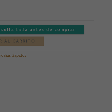
Alternative:
R AL CARRITO
ndalias
,
Zapatos