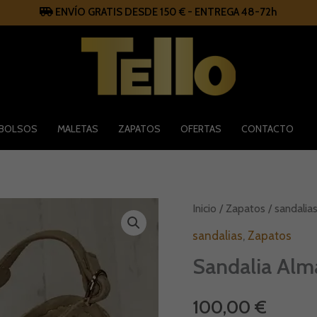
ENVÍO GRATIS DESDE 150 € - ENTREGA 48-72h
BOLSOS
MALETAS
ZAPATOS
OFERTAS
CONTACTO
Sandalia
Inicio
/
Zapatos
/
sandalia
Alma
en
sandalias
,
Zapatos
Pena
Sandalia Alm
cantidad
100,00
€