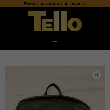
Ir
ENVÍO GRATIS DESDE 150 € - ENTREGA 48-72h
al
contenido
Mochila
UPBEAT
cantidad