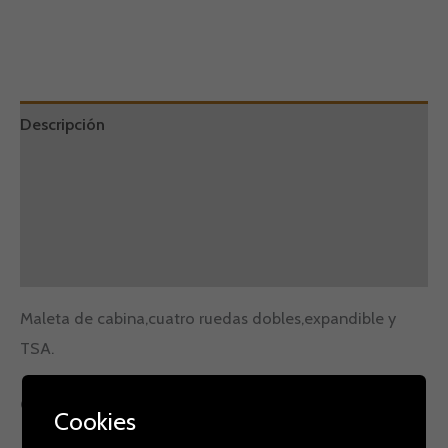
Descripción
Información adicional
Marca
Valoraciones (0)
Maleta de cabina,cuatro ruedas dobles,expandible y
TSA.
Cargador puerto USB
Cookies