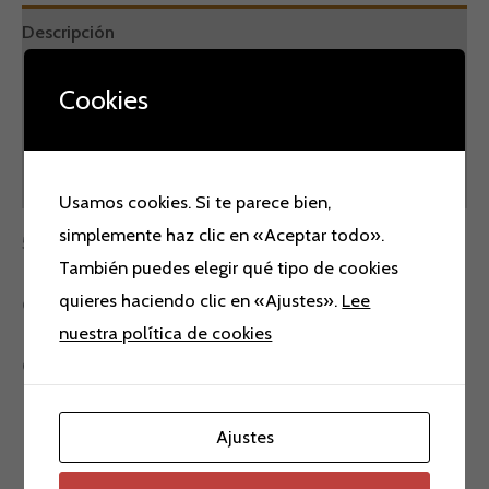
Descripción
Información adicional
Cookies
Marca
Valoraciones (0)
Usamos cookies. Si te parece bien,
simplemente haz clic en «Aceptar todo».
55*40*20 y cuatro ruedas
También puedes elegir qué tipo de cookies
quieres haciendo clic en «Ajustes».
Lee
Color beig y Azul
nuestra política de cookies
CON EXPANDIBLE Y USB
Ajustes
Productos relacionados