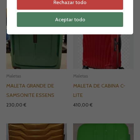
Rechazar todo
Aceptar todo
Maletas
Maletas
MALETA GRANDE DE
MALETA DE CABINA C-
SAMSONITE ESSENS
LITE
230,00
€
410,00
€