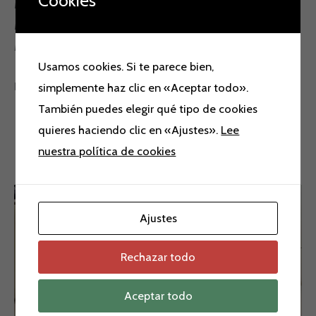
Maleta cabina American Tourister con decoración de
Minnie Mouse de Disney.
Medidas: 55x40x20
Usamos cookies. Si te parece bien,
PREGUNTAR EXISTENCIAS
simplemente haz clic en «Aceptar todo».
También puedes elegir qué tipo de cookies
quieres haciendo clic en «Ajustes».
Lee
nuestra política de cookies
Productos relacionados
Rango
de
Ajustes
precios:
desde
200,00 €
Rechazar todo
hasta
230,00 €
Aceptar todo