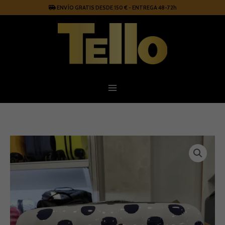
Ir
ENVÍO GRATIS DESDE 150 € - ENTREGA 48-72h
al
contenido