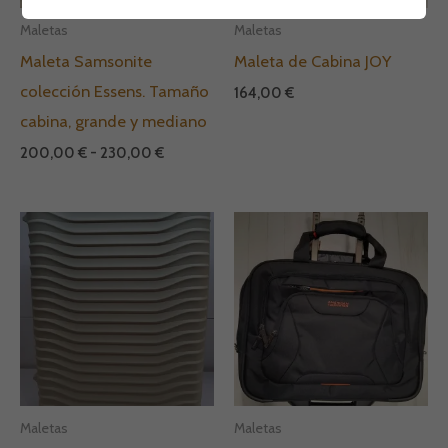
Maletas
Maletas
Maleta Samsonite
Maleta de Cabina JOY
colección Essens. Tamaño
164,00
€
cabina, grande y mediano
200,00
€
-
230,00
€
Maletas
Maletas