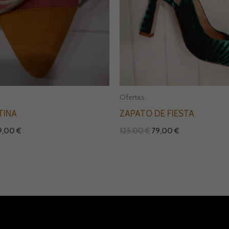
a
Ofertas
TINA
ZAPATO DE FIESTA
9,00
€
125,00
€
79,00
€