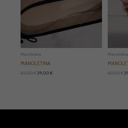
Manoletina
Manoletin
MANOLETINA
MANOLE
69,00
€
39,00
€
69,00
€
3