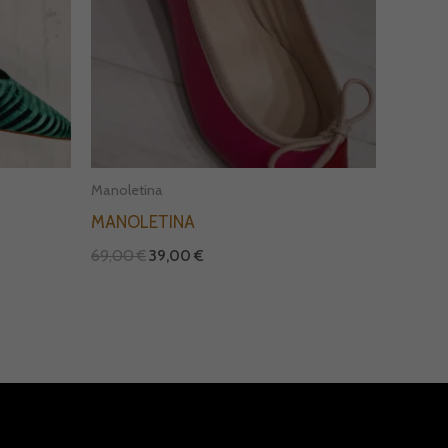
Manoletina
MANOLETINA
69,00
€
39,00
€