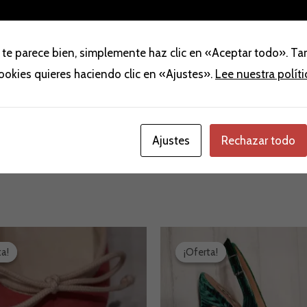
 te parece bien, simplemente haz clic en «Aceptar todo». T
aloraciones (0)
cookies quieres haciendo clic en «Ajustes».
Lee nuestra polít
Ajustes
Rechazar todo
El
El
El
recio
precio
precio
precio
ta!
ta!
¡Oferta!
¡Oferta!
iginal
actual
original
actual
a:
es:
era:
es:
9,00 €.
39,00 €.
125,00 €.
79,00 €.