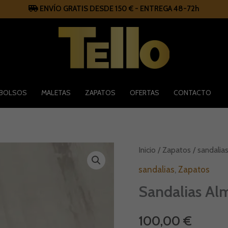
ENVÍO GRATIS DESDE 150 € - ENTREGA 48-72h
BOLSOS
MALETAS
ZAPATOS
OFERTAS
CONTACTO
Sandalias
Inicio
/
Zapatos
/
sandalia
Alma
en
sandalias
,
Zapatos
Pena
Sandalias Al
cantidad
100,00
€