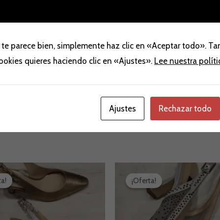
 te parece bien, simplemente haz clic en «Aceptar todo». T
aloraciones (0)
cookies quieres haciendo clic en «Ajustes».
Lee nuestra polít
Ajustes
Rechazar todo
l
El
El
El
recio
precio
precio
precio
ta!
ta!
¡Oferta!
¡Oferta!
riginal
actual
original
actual
ra:
es:
era:
es:
79,90 €.
139,00 €.
189,90 €.
150,00 €.