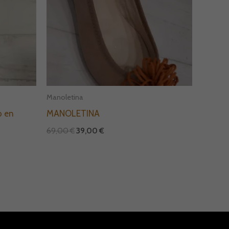
Manoletina
o en
MANOLETINA
69,00
€
39,00
€