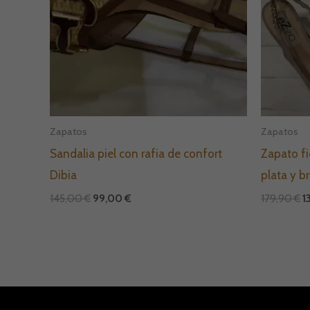
Zapatos
Zapatos
Sandalia piel con rafia de confort
Zapato fi
Dibia
plata y b
145,00
€
99,00
€
179,90
€
1