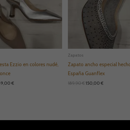
Zapatos
esta Ezzio en colores nudé,
Zapato ancho especial hech
ronce
España Guanflex
39,00
€
189,90
€
150,00
€