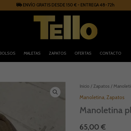
ENVÍO GRATIS DESDE 150 € - ENTREGA 48-72h
BOLSOS
MALETAS
ZAPATOS
OFERTAS
CONTACTO
Manoletina
Inicio
/
Zapatos
/
Manoleti
plana
Tafiletes
Manoletina
,
Zapatos
cantidad
Manoletina pl
65,00
€