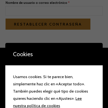
Nombre de usuario o correo electrónico
*
RESTABLECER CONTRASEÑA
A
l
t
Cookies
e
Bolsos tello
r
n
Usamos cookies. Si te parece bien,
Tienda de bolsos, zapatos, maletas y complementos
a
simplemente haz clic en «Aceptar todo».
en Zaragoza.
t
También puedes elegir qué tipo de cookies
i
Dirección
quieres haciendo clic en «Ajustes».
Lee
v
c/ Pedro María Ric, 13, Zaragoza (España)
nuestra política de cookies