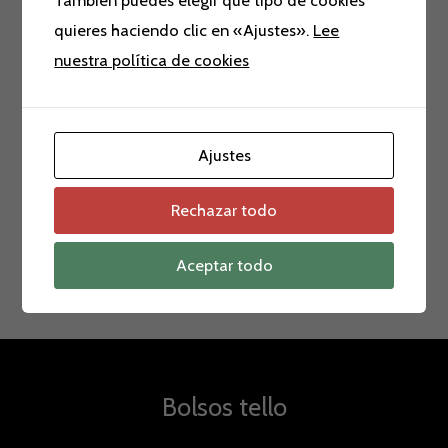
También puedes elegir qué tipo de cookies
Ofertas
39
quieres haciendo clic en «Ajustes».
Lee
nuestra política de cookies
Rolling Tote
1
Sandalia de fiesta
19
sandalias
40
Ajustes
Zapatos
208
Zapatos de fiesta
48
Rechazar todo
Aceptar todo
Bolsos tello